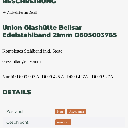
BESCHREIBUNG
Artikelinfos im Detail
Union Glashütte Belisar
Edelstahlband 21mm D605003765
Komplettes Stahlband inkl. Stege.
Gesamtlänge 176mm
Nur für D009.907 A, D009.425 A, D009.427A., D009.927A
DETAILS
Produkteigenschaft
Wert
Zustand:
Neu
Ungetragen
Geschlecht:
männlich