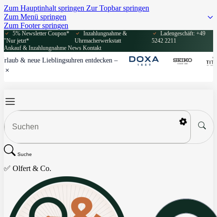
Zum Hauptinhalt springen
Zur Topbar springen
Zum Menü springen
Zum Footer springen
5% Newsletter Coupon*
Inzahlungnahme &
Ladengeschäft: +49
"Nur jetzt*
Uhrmacherwerkstatt
5242 2211
Ankauf & Inzahlungnahme
News
Kontakt
aub & neue Lieblingsuhren entdecken
–
Suche
✅ Olfert & Co.