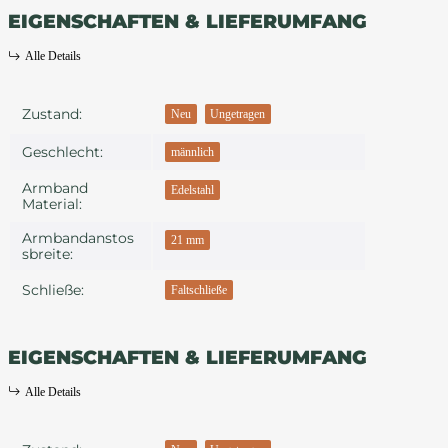
EIGENSCHAFTEN & LIEFERUMFANG
Alle Details
Produkteigenschaft
Wert
Zustand:
Neu
Ungetragen
Geschlecht:
männlich
Armband
Edelstahl
Material:
Armbandanstos
21 mm
Sbreite:
Schließe:
Faltschließe
EIGENSCHAFTEN & LIEFERUMFANG
Alle Details
Produkteigenschaft
Wert